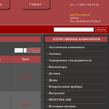
тел.: +7 (985) 766-15-26
info@ec-orion.ru
SKYPE:
live:.cid.6fc0eef1c72a3ed3
ОТЕЧЕСТВЕННЫЕ КОМПОНЕНТЫ
Акустические компоненты
Назад
1
2
Далее
Антенны
:
Цена:
Асинхронные электродвигатели
Вентиляторы
Датчики
1299.25
Диоды
Измерительные приборы
Инструмент
ИНТЕГРАФ-1100
1324.53
Источники питания