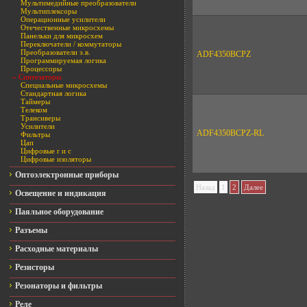
Мультимедийные преобразователи
Мультиплексоры
Операционные усилители
Отечественные микросхемы
Панельки для микросхем
Переключатели / коммутаторы
Преобразователи э.в.
ADF4350BCPZ
Программируемая логика
Процессоры
» Синтезаторы
Специальные микросхемы
Стандартная логика
Таймеры
Телеком
Трансиверы
Усилители
ADF4350BCPZ-RL
Фильтры
Цап
Цифровые r и c
Цифровые изоляторы
Оптоэлектронные приборы
Назад
1
2
Далее
Освещение и индикация
Паяльное оборудование
Разъемы
Расходные материалы
Резисторы
Резонаторы и фильтры
Реле