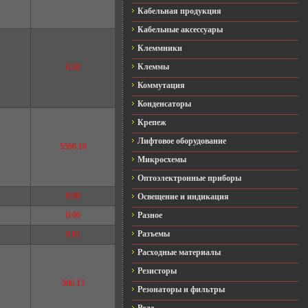
Кабельная продукция
Кабельные аксессуары
Клеммники
Клеммы
0.00
Коммутация
Конденсаторы
Крепеж
Лифтовое оборудование
5566.16
Микросхемы
Оптоэлектронные приборы
0.00
Освещение и индикация
0.00
Разное
Разъемы
0.01
Расходные материалы
Резисторы
306.13
Резонаторы и фильтры