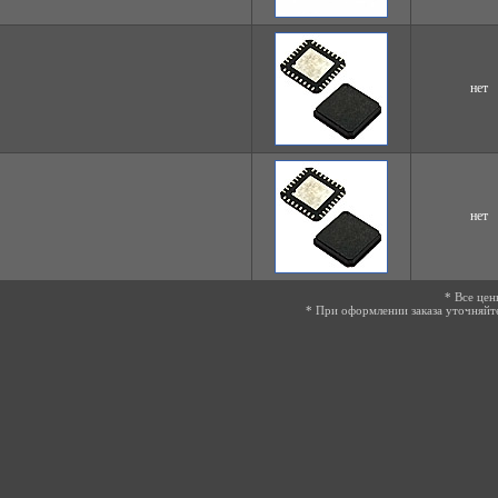
нет
нет
* Все цен
* При оформлении заказа уточняйт