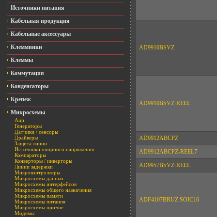
Источники питания
Кабельная продукция
Кабельные аксессуары
Клеммники
AD9910BSVZ
Клеммы
Коммутация
Конденсаторы
Крепеж
AD9910BSVZ-REEL
Микросхемы
Ацп
Генераторы
Датчики / сенсоры
Драйверы
AD9912ABCPZ
Защита линии
Источники опорного напряжения
AD9912ABCPZ-REEL7
Компараторы
Конверторы / инверторы
AD9957BSVZ-REEL
Линии задержки
Микроконтроллеры
Микросхемы данных
Микросхемы интерфейсов
Микросхемы общего назначения
Микросхемы памяти
ADF4107BRUZ SOIC16
Микросхемы питания
Микросхемы прочие
Модемы