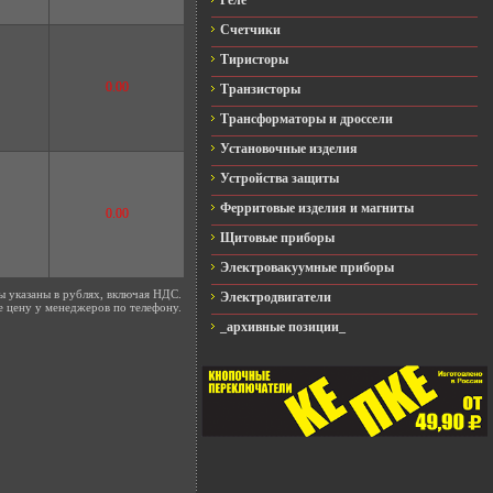
Реле
Счетчики
Тиристоры
0.00
Транзисторы
Трансформаторы и дроссели
Установочные изделия
Устройства защиты
Ферритовые изделия и магниты
0.00
Щитовые приборы
Электровакуумные приборы
ы указаны в рублях, включая НДС.
Электродвигатели
е цену у менеджеров по телефону.
_архивные позиции_