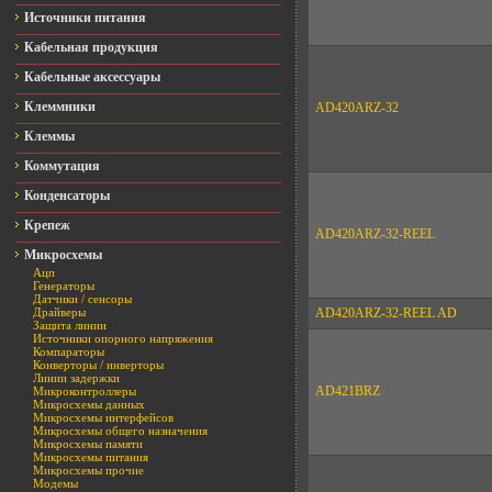
Источники питания
Кабельная продукция
Кабельные аксессуары
Клеммники
AD420ARZ-32
Клеммы
Коммутация
Конденсаторы
Крепеж
AD420ARZ-32-REEL
Микросхемы
Ацп
Генераторы
Датчики / сенсоры
Драйверы
AD420ARZ-32-REEL AD
Защита линии
Источники опорного напряжения
Компараторы
Конверторы / инверторы
Линии задержки
AD421BRZ
Микроконтроллеры
Микросхемы данных
Микросхемы интерфейсов
Микросхемы общего назначения
Микросхемы памяти
Микросхемы питания
Микросхемы прочие
Модемы