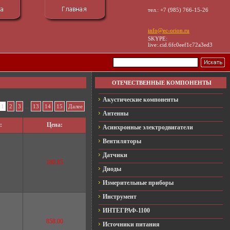
тел.: +7 (985) 766-15-26
info@ec-orion.ru
SKYPE:
live:.cid.6fc0eef1c72a3ed3
ОТЕЧЕСТВЕННЫЕ КОМПОНЕНТЫ
Акустические компоненты
...
1
2
3
13
14
15
Далее
Антенны
:
Цена:
Асинхронные электродвигатели
Вентиляторы
Датчики
180.85
Диоды
Измерительные приборы
Инструмент
ИНТЕГРАФ-1100
858.00
Источники питания