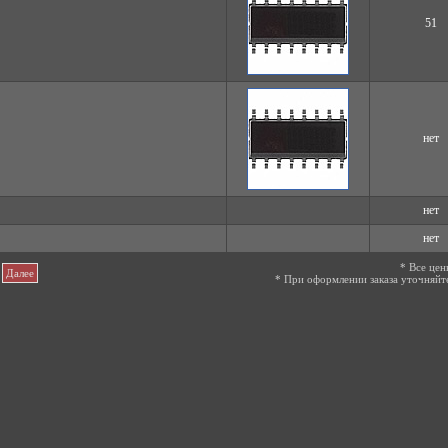
51
нет
нет
нет
* Все цен
Далее
* При оформлении заказа уточняйт