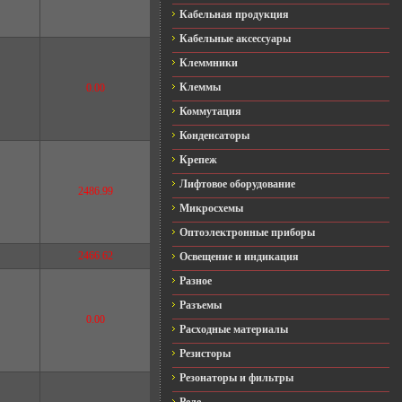
Кабельная продукция
Кабельные аксессуары
Клеммники
Клеммы
0.00
Коммутация
Конденсаторы
Крепеж
Лифтовое оборудование
2486.99
Микросхемы
Оптоэлектронные приборы
2466.62
Освещение и индикация
Разное
Разъемы
0.00
Расходные материалы
Резисторы
Резонаторы и фильтры