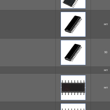
нет
90
нет
нет