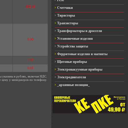
Реле
892.10
Счетчики
Тиристоры
Транзисторы
Трансформаторы и дроссели
Установочные изделия
0.00
Устройства защиты
Ферритовые изделия и магниты
1.01
Щитовые приборы
0.01
Электровакуумные приборы
ы указаны в рублях, включая НДС.
Электродвигатели
е цену у менеджеров по телефону.
_архивные позиции_