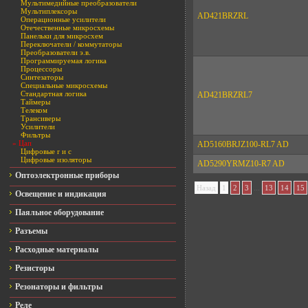
Мультимедийные преобразователи
Мультиплексоры
AD421BRZRL
Операционные усилители
Отечественные микросхемы
Панельки для микросхем
Переключатели / коммутаторы
Преобразователи э.в.
Программируемая логика
Процессоры
Синтезаторы
Специальные микросхемы
Стандартная логика
AD421BRZRL7
Таймеры
Телеком
Трансиверы
Усилители
Фильтры
» Цап
AD5160BRJZ100-RL7 AD
Цифровые r и c
Цифровые изоляторы
AD5290YRMZ10-R7 AD
Оптоэлектронные приборы
...
Назад
1
2
3
13
14
15
Освещение и индикация
Паяльное оборудование
Разъемы
Расходные материалы
Резисторы
Резонаторы и фильтры
Реле