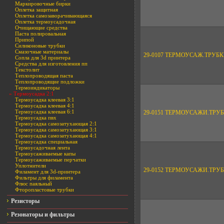
Маркировочные бирки
Оплетка защитная
Оплетка самозаворачивающаяся
Оплетка термоусадочная
Очищающие средства
Паста полировальная
Припой
Силиконовые трубки
Смазочные материалы
29-0107 ТЕРМОУСАЖ.ТРУБ
Сопла для 3d принтера
Средства для изготовления пп
Текстолит
Теплопроводящая паста
Теплопроводящие подложки
Термоиндикаторы
» Термоусадка 2:1
Термоусадка клеевая 3:1
Термоусадка клеевая 4:1
Термоусадка клеевая 6:1
29-0151 ТЕРМОУСАЖИ.ТРУБК
Термоусадка пвх
Термоусадка самозатухающая 2:1
Термоусадка самозатухающая 3:1
Термоусадка самозатухающая 4:1
Термоусадка специальная
Термоусадочная лента
Термоусаживаемые капы
Термоусаживаемые перчатки
Уплотнители
29-0152 ТЕРМОУСАЖИ.ТРУБК
Филамент для 3d-принтера
Фильтры для филамента
Флюс паяльный
Фторопластовые трубки
Резисторы
Резонаторы и фильтры