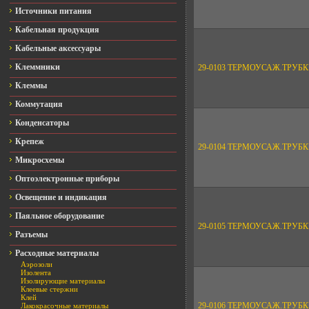
Источники питания
Кабельная продукция
Кабельные аксессуары
Клеммники
29-0103 ТЕРМОУСАЖ.ТРУБ
Клеммы
Коммутация
Конденсаторы
Крепеж
29-0104 ТЕРМОУСАЖ.ТРУБ
Микросхемы
Оптоэлектронные приборы
Освещение и индикация
Паяльное оборудование
29-0105 ТЕРМОУСАЖ.ТРУБ
Разъемы
Расходные материалы
Аэрозоли
Изолента
Изолирующие материалы
Клеевые стержни
Клей
29-0106 ТЕРМОУСАЖ.ТРУ
Лакокрасочные материалы