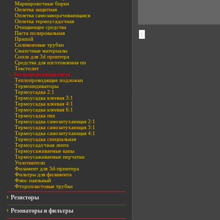
Маркировочные бирки
Оплетка защитная
Оплетка самозаворачивающаяся
Оплетка термоусадочная
Очищающие средства
Паста полировальная
1
Припой
Силиконовые трубки
Смазочные материалы
Сопла для 3d принтера
Средства для изготовления пп
Текстолит
» Теплопроводящая паста
Теплопроводящие подложки
Термоиндикаторы
Термоусадка 2:1
Термоусадка клеевая 3:1
Термоусадка клеевая 4:1
Термоусадка клеевая 6:1
Термоусадка пвх
Термоусадка самозатухающая 2:1
Термоусадка самозатухающая 3:1
Термоусадка самозатухающая 4:1
Термоусадка специальная
Термоусадочная лента
Термоусаживаемые капы
Термоусаживаемые перчатки
Уплотнители
Филамент для 3d-принтера
Фильтры для филамента
Флюс паяльный
Фторопластовые трубки
Резисторы
Резонаторы и фильтры