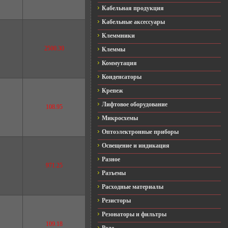
Кабельная продукция
Кабельные аксессуары
Клеммники
2500.30
Клеммы
Коммутация
Конденсаторы
Крепеж
Лифтовое оборудование
108.95
Микросхемы
Оптоэлектронные приборы
Освещение и индикация
Разное
971.25
Разъемы
Расходные материалы
Резисторы
Резонаторы и фильтры
109.18