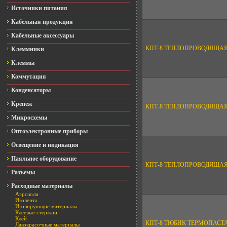
Источники питания
Кабельная продукция
Кабельные аксессуары
КПТ-8 ТЕПЛОПРОВОДЯЩАЯ
Клеммники
Клеммы
Коммутация
Конденсаторы
Крепеж
КПТ-8 ТЕПЛОПРОВОДЯЩАЯ
Микросхемы
Оптоэлектронные приборы
Освещение и индикация
Паяльное оборудование
КПТ-8 ТЕПЛОПРОВОДЯЩАЯ 
Разъемы
Расходные материалы
Аэрозоли
Изолента
Изолирующие материалы
Клеевые стержни
Клей
КПТ-8 ТЮБИК ТЕРМОПАСТА
Лакокрасочные материалы