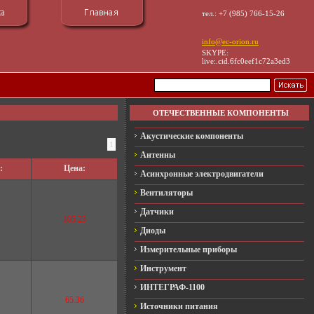
тел.: +7 (985) 766-15-26
info@ec-orion.ru
SKYPE:
live:.cid.6fc0eef1c72a3ed3
ОТЕЧЕСТВЕННЫЕ КОМПОНЕНТЫ
Акустические компоненты
1
Антенны
:
Цена:
Асинхронные электродвигатели
Вентиляторы
Датчики
105.23
Диоды
Измерительные приборы
Инструмент
ИНТЕГРАФ-1100
65.36
Источники питания