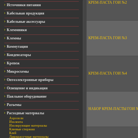
КРЕМ-ПАСТА ГОИ №2
Источники питания
Кабельная продукция
Кабельные аксессуары
Клеммники
КРЕМ-ПАСТА ГОИ №3
Клеммы
Коммутация
Конденсаторы
Крепеж
Микросхемы
КРЕМ-ПАСТА ГОИ №4
Оптоэлектронные приборы
Освещение и индикация
Паяльное оборудование
Разъемы
НАБОР КРЕМ-ПАСТЫ ГОИ №1
Расходные материалы
Аэрозоли
Изолента
Изолирующие материалы
Клеевые стержни
Клей
Лакокрасочные материалы