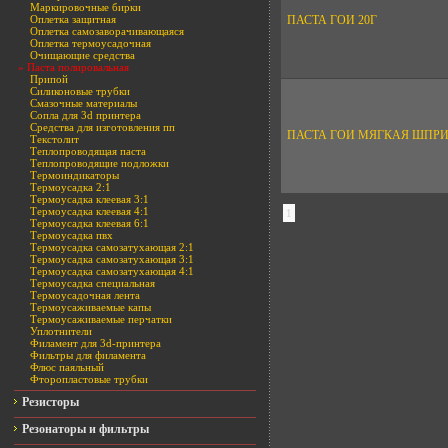
Маркировочные бирки
Оплетка защитная
ПАСТА ГОИ 20Г
Оплетка самозаворачивающаяся
Оплетка термоусадочная
Очищающие средства
» Паста полировальная
Припой
Силиконовые трубки
Смазочные материалы
Сопла для 3d принтера
Средства для изготовления пп
ПАСТА ГОИ МЯГКАЯ ШПРИ
Текстолит
Теплопроводящая паста
Теплопроводящие подложки
Термоиндикаторы
Термоусадка 2:1
Термоусадка клеевая 3:1
Термоусадка клеевая 4:1
1
Термоусадка клеевая 6:1
Термоусадка пвх
Термоусадка самозатухающая 2:1
Термоусадка самозатухающая 3:1
Термоусадка самозатухающая 4:1
Термоусадка специальная
Термоусадочная лента
Термоусаживаемые капы
Термоусаживаемые перчатки
Уплотнители
Филамент для 3d-принтера
Фильтры для филамента
Флюс паяльный
Фторопластовые трубки
Резисторы
Резонаторы и фильтры