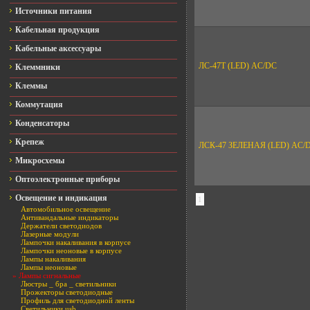
Источники питания
Кабельная продукция
Кабельные аксессуары
ЛС-47Т (LED) AC/DC
Клеммники
Клеммы
Коммутация
Конденсаторы
Крепеж
ЛСК-47 ЗЕЛЕНАЯ (LED) AC/
Микросхемы
Оптоэлектронные приборы
Освещение и индикация
1
Автомобильное освещение
Антивандальные индикаторы
Держатели светодиодов
Лазерные модули
Лампочки накаливания в корпусе
Лампочки неоновые в корпусе
Лампы накаливания
Лампы неоновые
» Лампы сигнальные
Люстры _ бра _ светильники
Прожекторы светодиодные
Профиль для светодиодной ленты
Светильники usb