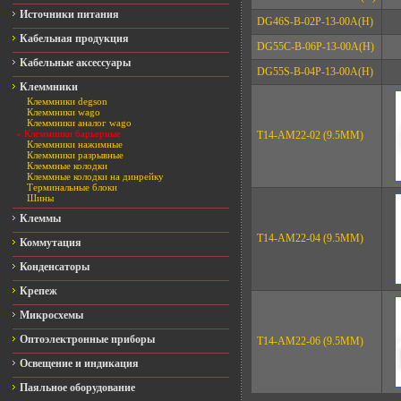
Источники питания
DG46S-B-02P-13-00A(H)
Кабельная продукция
DG55C-B-06P-13-00A(H)
Кабельные аксессуары
DG55S-B-04P-13-00A(H)
Клеммники
Клеммники degson
Клеммники wago
Клеммники аналог wago
» Клеммники барьерные
T14-AM22-02 (9.5MM)
Клеммники нажимные
Клеммники разрывные
Клеммные колодки
Клеммные колодки на динрейку
Терминальные блоки
Шины
Клеммы
T14-AM22-04 (9.5MM)
Коммутация
Конденсаторы
Крепеж
Микросхемы
Оптоэлектронные приборы
T14-AM22-06 (9.5MM)
Освещение и индикация
Паяльное оборудование