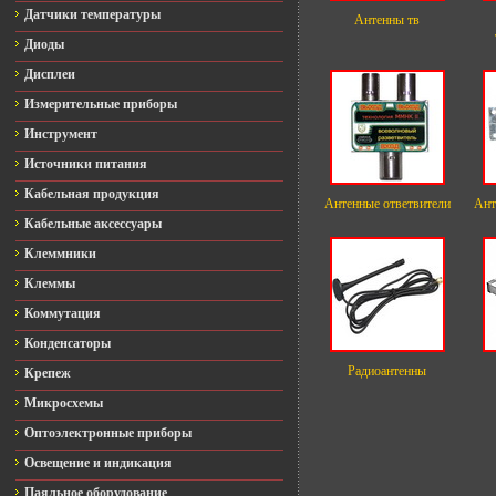
Датчики температуры
Антенны тв
Диоды
Дисплеи
Измерительные приборы
Инструмент
Источники питания
Кабельная продукция
Антенные ответвители
Ант
Кабельные аксессуары
Клеммники
Клеммы
Коммутация
Конденсаторы
Радиоантенны
Крепеж
Микросхемы
Оптоэлектронные приборы
Освещение и индикация
Паяльное оборудование