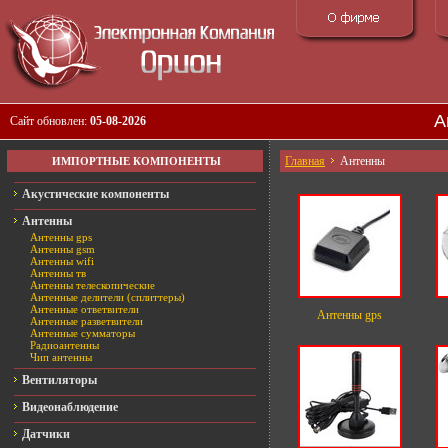
А
Сайт обновлен:
05-08-2026
Главная
Антенны
ИМПОРТНЫЕ КОМПОНЕНТЫ
Акустические компоненты
Антенны
Антенны gps
Антенны gsm
Антенны wifi
Антенны тв
Антенны телескопические
Антенные делители (сплиттеры)
Антенные ответвители
Антенны gps
Антенные разветвители
Антенные сумматоры
Радиоантенны
Чип антенны
Вентиляторы
Видеонаблюдение
Датчики