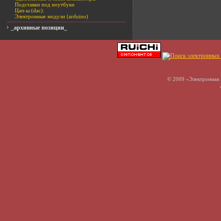
Подставки под ноутбуки
Цап-ы (dac).
Электронные модули (arduino)
_архивные позиции_
© 2009 «Электронная 