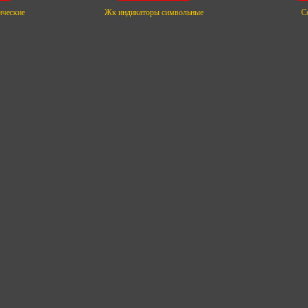
ические
Жк индикаторы символьные
С