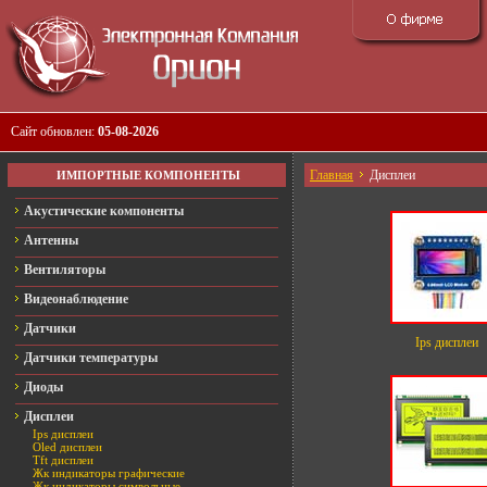
Сайт обновлен:
05-08-2026
Главная
Дисплеи
ИМПОРТНЫЕ КОМПОНЕНТЫ
Акустические компоненты
Антенны
Вентиляторы
Видеонаблюдение
Датчики
Ips дисплеи
Датчики температуры
Диоды
Дисплеи
Ips дисплеи
Oled дисплеи
Tft дисплеи
Жк индикаторы графические
Жк индикаторы символьные