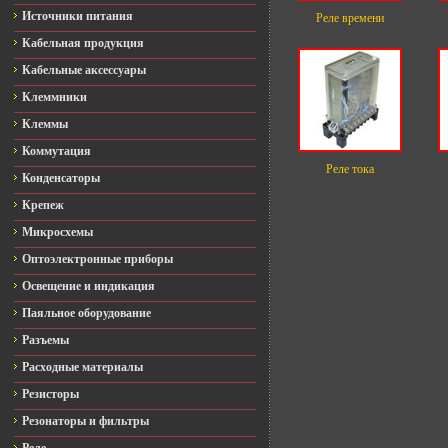
Источники питания
Реле времени
Кабельная продукция
Кабельные аксессуары
Клеммники
Клеммы
Коммутация
Реле тока
Конденсаторы
Крепеж
Микросхемы
Оптоэлектронные приборы
Освещение и индикация
Паяльное оборудование
Разъемы
Расходные материалы
Резисторы
Резонаторы и фильтры