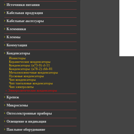
Источники питания
Кабельная продукция
Кабельные аксессуары
Клеммники
Клеммы
Коммутация
Конденсаторы
Ионисторы
Керамические конденсаторы
Конденсаторы: (к73-9) cl-11
Конденсаторы: (к78-2) cbb-81
Металлопленочные конденсаторы
Пусковые конденсаторы
Чип конденсаторы
Чип танталовые конденсаторы
Чип электролиты
» Электролитические конденсаторы
Крепеж
Микросхемы
Оптоэлектронные приборы
Освещение и индикация
Паяльное оборудование