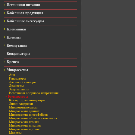
Источники питания
Кабельная продукция
Кабельные аксессуары
Клеммники
Клеммы
Коммутация
Конденсаторы
Крепеж
Микросхемы
Ацп
Генераторы
Датчики / сенсоры
Драйверы
Защита линии
Источники опорного напряжения
» Компараторы
Конверторы / инверторы
Линии задержки
Микроконтроллеры
Микросхемы данных
Микросхемы интерфейсов
Микросхемы общего назначения
Микросхемы памяти
Микросхемы питания
Микросхемы прочие
Модемы