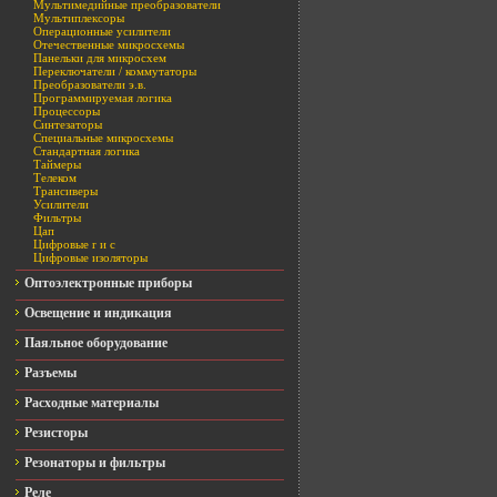
Мультимедийные преобразователи
Мультиплексоры
Операционные усилители
Отечественные микросхемы
Панельки для микросхем
Переключатели / коммутаторы
Преобразователи э.в.
Программируемая логика
Процессоры
Синтезаторы
Специальные микросхемы
Стандартная логика
Таймеры
Телеком
Трансиверы
Усилители
Фильтры
Цап
Цифровые r и c
Цифровые изоляторы
Оптоэлектронные приборы
Освещение и индикация
Паяльное оборудование
Разъемы
Расходные материалы
Резисторы
Резонаторы и фильтры
Реле