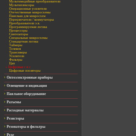
Мультимедийные преобразователи
Мультиплексоры
Операционные усилители
Отечественные микросхемы
Панельки для микросхем
Переключатели / коммутаторы
Преобразователи э.в.
Программируемая логика
Процессоры
Синтезаторы
Специальные микросхемы
Стандартная логика
Таймеры
Телеком
Трансиверы
Усилители
Фильтры
Цап
» Цифровые r и c
Цифровые изоляторы
Оптоэлектронные приборы
Освещение и индикация
Паяльное оборудование
Разъемы
Расходные материалы
Резисторы
Резонаторы и фильтры
Реле