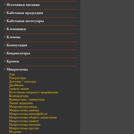
Источники питания
Кабельная продукция
Кабельные аксессуары
Клеммники
Клеммы
Коммутация
Конденсаторы
Крепеж
Микросхемы
Ацп
Генераторы
Датчики / сенсоры
Драйверы
Защита линии
Источники опорного напряжения
Компараторы
Конверторы / инверторы
Линии задержки
Микроконтроллеры
Микросхемы данных
Микросхемы интерфейсов
Микросхемы общего назначения
Микросхемы памяти
Микросхемы питания
Микросхемы прочие
Модемы