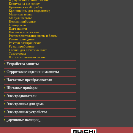
Корпуса кнопочных постов
Корпуса на din-рейку
Крепления на din рейку
Кронштейны для видеокамер
Макетные платы
Модули пельтье
Ножки приборные
Охладители
Патч-панели
Пистоны монтажные
Распределительные щиты и боксы
Ремни приводные
Розетки электрические
Ручки приборные
Стойки для печатных плат
Токоотводы
Фитинги пневматические
Устройства защиты
Ферритовые изделия и магниты
Частотные преобразователи
Щитовые приборы
Электродвигатели
Электроника для дома
Электронные устройства
_архивные позиции_