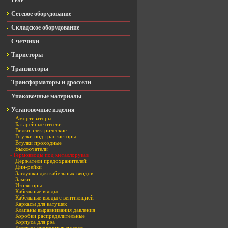
Реле
Сетевое оборудование
Складское оборудование
Счетчики
Тиристоры
Транзисторы
Трансформаторы и дроссели
Упаковочные материалы
Установочные изделия
Амортизаторы
Батарейные отсеки
Вилки электрические
Втулки под транзисторы
Втулки проходные
Выключатели
» Гермовводы под металлорукав
Держатели предохранителей
Дин-рейки
Заглушки для кабельных вводов
Замки
Изоляторы
Кабельные вводы
Кабельные вводы с вентиляцией
Каркасы для катушек
Клапаны выравнивания давления
Коробки распределительные
Корпуса для рэа