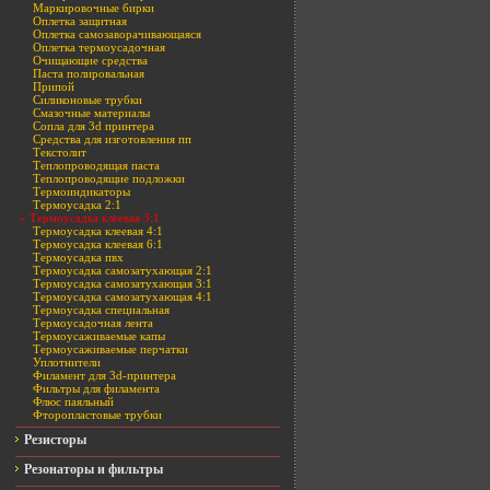
Маркировочные бирки
Оплетка защитная
Оплетка самозаворачивающаяся
Оплетка термоусадочная
Очищающие средства
Паста полировальная
Припой
Силиконовые трубки
Смазочные материалы
Сопла для 3d принтера
Средства для изготовления пп
Текстолит
Теплопроводящая паста
Теплопроводящие подложки
Термоиндикаторы
Термоусадка 2:1
» Термоусадка клеевая 3:1
Термоусадка клеевая 4:1
Термоусадка клеевая 6:1
Термоусадка пвх
Термоусадка самозатухающая 2:1
Термоусадка самозатухающая 3:1
Термоусадка самозатухающая 4:1
Термоусадка специальная
Термоусадочная лента
Термоусаживаемые капы
Термоусаживаемые перчатки
Уплотнители
Филамент для 3d-принтера
Фильтры для филамента
Флюс паяльный
Фторопластовые трубки
Резисторы
Резонаторы и фильтры