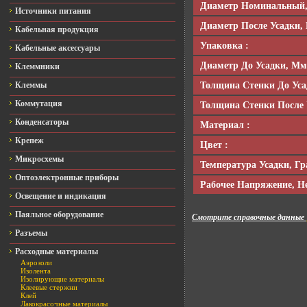
Диаметр Номинальный,
Источники питания
Диаметр После Усадки,
Кабельная продукция
Упаковка :
Кабельные аксессуары
Диаметр До Усадки, Мм
Клеммники
Толщина Стенки До Уса
Клеммы
Коммутация
Толщина Стенки После 
Конденсаторы
Материал :
Крепеж
Цвет :
Микросхемы
Температура Усадки, Гра
Оптоэлектронные приборы
Рабочее Напряжение, Не
Освещение и индикация
Паяльное оборудование
Смотрите справочные данные
Разъемы
Расходные материалы
Аэрозоли
Изолента
Изолирующие материалы
Клеевые стержни
Клей
Лакокрасочные материалы