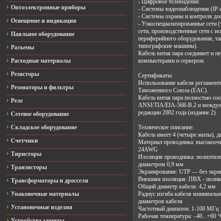
- Цифровое телевидение.

Оптоэлектронные приборы
- Системы видеонаблюдения (IP-к
- Системы охраны и контроля дос
Освещение и индикация
- Узкоспециализированные сети (
сети, производственные сети с и
Паяльное оборудование
периферийного оборудования, так
типографские машины).

Разъемы
Кабель витая пара соединяет и п
Расходные материалы
компьютерами и сервером.

Резисторы
Сертификаты:

Использование кабеля регламенти
Резонаторы и фильтры
Таможенного Союза (EAC).

Кабель витая пара полностью соо
Реле
ANSI/TIA/EIA-568-B.2 и междуна
редакции 2002 года (издание 2).

Сетевое оборудование
Складское оборудование
Техническое описание:

Кабель имеет 4 (четыре жилы), дв
Счетчики
Материал проводника: высокоочи
24AWG

Тиристоры
Изоляция проводника: полиэтил
диаметром 0,9 мм

Транзисторы
Экранирование: UTP — без экран
Внешняя изоляция: ПВХ - полив
Трансформаторы и дроссели
Общий диаметр кабеля: 4,2 мм

Упаковочные материалы
Радиус изгиба кабеля минимальн
диаметров кабеля

Установочные изделия
Частотный диапазон: 1-100 МГц

Рабочая температура: –40...+60 °
Устройства защиты