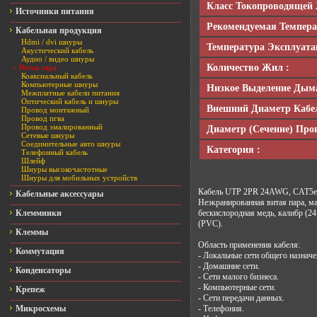
Класс Токопроводящей 
Источники питания
Рекомендуемая Темпер
Кабельная продукция
Hdmi / dvi шнуры
Температура Эксплуата
Акустический кабель
Аудио / видео шнуры
Количество Жил :
» Витая пара
Коаксиальный кабель
Компьютерные шнуры
Низкое Выделение Дыма
Межплатные кабели питания
Оптический кабель и шнуры
Внешний Диаметр Кабел
Провод монтажный
Провод пгва
Провод эмалированный
Диаметр (сечение) Про
Сетевые шнуры
Соединительные авто шнуры
Категория :
Телефонный кабель
Шлейф
Шнуры высокочастотные
Шнуры для мобильных устройств
Кабель UTP 2PR 24AWG, CAT5e 
Кабельные аксессуары
Неэкранированная витая пара, м
Клеммники
бескислородная медь, калибр (
(PVC).

Клеммы
Область применения кабеля:

Коммутация
- Локальные сети общего назначен
- Домашние сети.

Конденсаторы
- Сети малого бизнеса.

- Компьютерные сети.

Крепеж
- Сети передачи данных.

Микросхемы
- Телефония.
