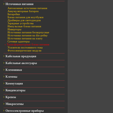
Источники питания
Автономные источники питания
Аккумуляторные батареи
Батарейки
Блоки питания для ноутбуков
Драйверы для светодиодов
Зарядные устройства
Импульсные блоки питания
Инверторы
Источники питания бескорпусные
Источники питания на din-рейку
Источники питания на плату
Сетевые адаптеры
» Трансформаторные блоки питания
Усилители постоянного тока
Фотоэлектрические модули
Кабельная продукция
Кабельные аксессуары
Клеммники
Клеммы
Коммутация
Конденсаторы
Крепеж
Микросхемы
Оптоэлектронные приборы