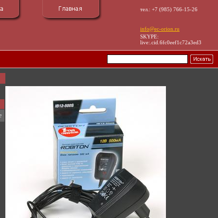
тел.: +7 (985) 766-15-26
info@ec-orion.ru
SKYPE:
live:.cid.6fc0eef1c72a3ed3
е