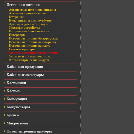
Источники питания
Автономные источники питания
Аккумуляторные батареи
Батарейки
Блоки питания для ноутбуков
Драйверы для светодиодов
Зарядные устройства
Импульсные блоки питания
Инверторы
Источники питания бескорпусные
Источники питания на din-рейку
Источники питания на плату
Сетевые адаптеры
» Трансформаторные блоки питания
Усилители постоянного тока
Фотоэлектрические модули
Кабельная продукция
Кабельные аксессуары
Клеммники
Клеммы
Коммутация
Конденсаторы
Крепеж
Микросхемы
Оптоэлектронные приборы