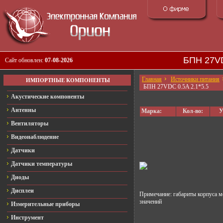
БПН 27VD
Сайт обновлен:
07-08-2026
Главная
Источники питания
ИМПОРТНЫЕ КОМПОНЕНТЫ
БПН 27VDC 0.5A 2.1*5.5
Акустические компоненты
Антенны
Марка:
Кол-во:
У
Вентиляторы
Видеонаблюдение
Датчики
Датчики температуры
Диоды
Дисплеи
Примечание: габариты корпуса м
значений
Измерительные приборы
Инструмент