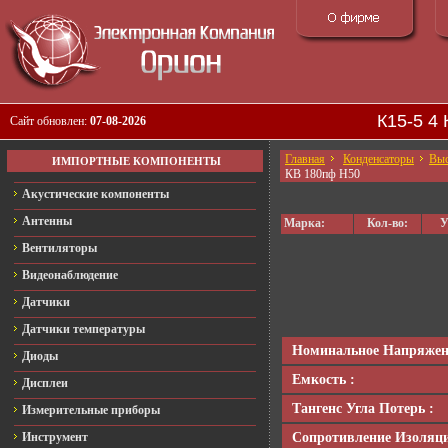
К15-5 4
Сайт обновлен:
07-08-2026
Главная
Конденсаторы
Выс
ИМПОРТНЫЕ КОМПОНЕНТЫ
КВ 180пф Н50
Акустические компоненты
Антенны
Марка:
Кол-во:
У
Вентиляторы
Видеонаблюдение
Датчики
Датчики температуры
Номинальное Напряжен
Диоды
Емкость :
Дисплеи
Тангенс Угла Потерь :
Измерительные приборы
Сопротивление Изоляци
Инструмент