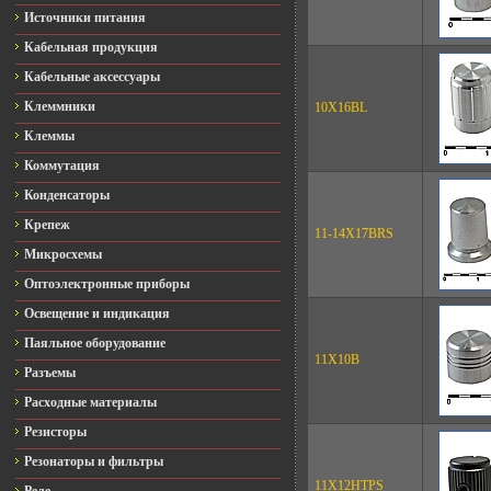
Источники питания
Кабельная продукция
Кабельные аксессуары
Клеммники
10X16BL
Клеммы
Коммутация
Конденсаторы
Крепеж
11-14X17BRS
Микросхемы
Оптоэлектронные приборы
Освещение и индикация
Паяльное оборудование
11X10B
Разъемы
Расходные материалы
Резисторы
Резонаторы и фильтры
11X12HTPS