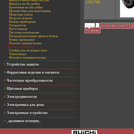
Корпуса кнопочных постов
13X17HL
Корпуса на din-рейку
Крепления на din рейку
Кронштейны для видеокамер
Макетные платы
Модули пельтье
Ножки приборные
Охладители
Назад
1
2
3
4
5
6
7
8
Патч-панели
9
Далее
Пистоны монтажные
Распределительные щиты и боксы
Ремни приводные
Розетки электрические
» Ручки приборные
Стойки для печатных плат
Токоотводы
Фитинги пневматические
Устройства защиты
Ферритовые изделия и магниты
Частотные преобразователи
Щитовые приборы
Электродвигатели
Электроника для дома
Электронные устройства
_архивные позиции_