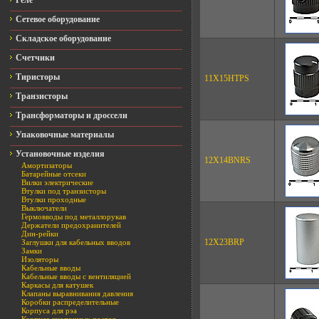
Реле
Сетевое оборудование
Складское оборудование
Счетчики
Тиристоры
11X15HTPS
Транзисторы
Трансформаторы и дроссели
Упаковочные материалы
Установочные изделия
12X14BNRS
Амортизаторы
Батарейные отсеки
Вилки электрические
Втулки под транзисторы
Втулки проходные
Выключатели
Гермовводы под металлорукав
Держатели предохранителей
Дин-рейки
12X23BRP
Заглушки для кабельных вводов
Замки
Изоляторы
Кабельные вводы
Кабельные вводы с вентиляцией
Каркасы для катушек
Клапаны выравнивания давления
Коробки распределительные
Корпуса для рэа