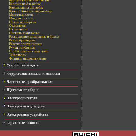
Корпуса кнопочных постов
Корпуса на din-рейку
Крепления на din рейку
Кронштейны для видеокамер
Макетные платы
Модули пельтье
Ножки приборные
Охладители
Патч-панели
Пистоны монтажные
Распределительные щиты и боксы
Ремни приводные
Розетки электрические
Ручки приборные
Стойки для печатных плат
Токоотводы
Фитинги пневматические
Устройства защиты
Ферритовые изделия и магниты
Частотные преобразователи
Щитовые приборы
Электродвигатели
Электроника для дома
Электронные устройства
_архивные позиции_