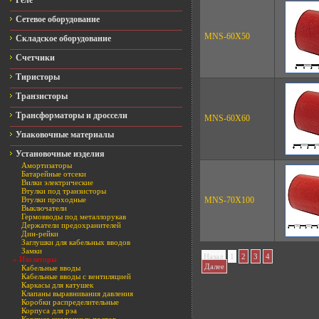
Реле
Сетевое оборудование
MNS-60X50
Складское оборудование
Счетчики
Тиристоры
Транзисторы
Трансформаторы и дроссели
MNS-60X60
Упаковочные материалы
Установочные изделия
Амортизаторы
Батарейные отсеки
Вилки электрические
Втулки под транзисторы
Втулки проходные
MNS-70X100
Выключатели
Гермовводы под металлорукав
Держатели предохранителей
Дин-рейки
Заглушки для кабельных вводов
Замки
Назад
1
2
3
4
» Изоляторы
Далее
Кабельные вводы
Кабельные вводы с вентиляцией
Каркасы для катушек
Клапаны выравнивания давления
Коробки распределительные
Корпуса для рэа