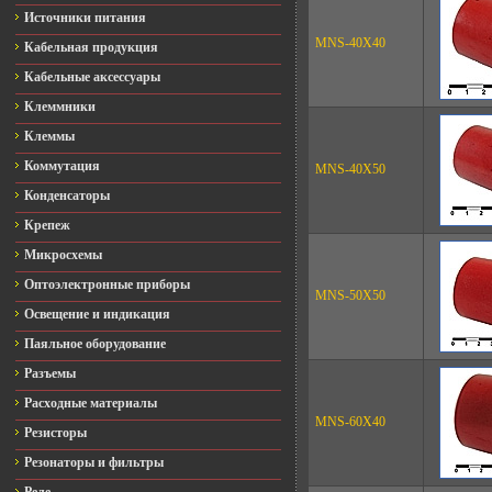
Источники питания
MNS-40X40
Кабельная продукция
Кабельные аксессуары
Клеммники
Клеммы
Коммутация
MNS-40X50
Конденсаторы
Крепеж
Микросхемы
Оптоэлектронные приборы
MNS-50X50
Освещение и индикация
Паяльное оборудование
Разъемы
Расходные материалы
MNS-60X40
Резисторы
Резонаторы и фильтры