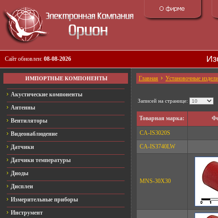
Из
Сайт обновлен:
08-08-2026
Главная
Установочные издел
ИМПОРТНЫЕ КОМПОНЕНТЫ
Акустические компоненты
Записей на странице:
Антенны
Товарная марка:
Фо
Вентиляторы
CA-IS3020S
Видеонаблюдение
CA-IS3740LW
Датчики
Датчики температуры
Диоды
MNS-30X30
Дисплеи
Измерительные приборы
Инструмент