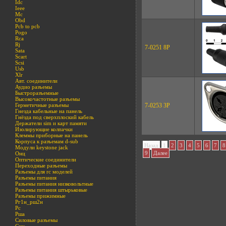
Idc
Ieee
Mc
Obd
Pcb to pcb
Pogo
Rca
Rj
7-0251 8P
Sata
Scart
Scsi
Usb
Xlr
Авт. соединители
Аудио разъемы
Быстроразъемные
Высокочастотные разъемы
Герметичные разъемы
7-0253 3P
Гнезда кабельные на панель
Гнёзда под сверхплоский кабель
Держатели sim и карт памяти
Изолирующие колпачки
Клеммы приборные на панель
Корпуса к разъемам d-sub
Назад
1
2
3
4
5
6
7
8
Модули keystone jack
9
Далее
Онц
Оптические соединители
Переходные разъемы
Разъемы для rc моделей
Разъемы питания
Разъемы питания низковольтные
Разъемы питания штырьковые
Разъемы прижимные
Рг1н_рш2н
Рс
Рша
Силовые разъемы