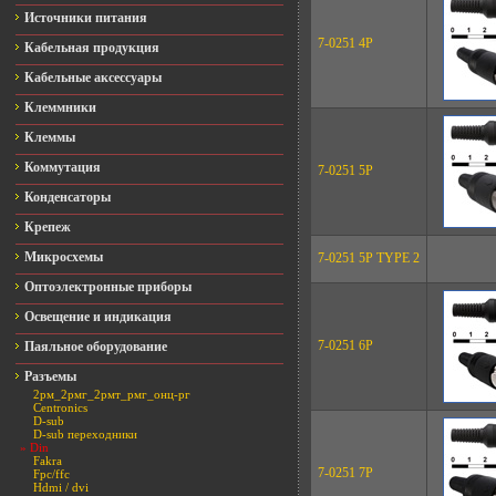
Источники питания
7-0251 4P
Кабельная продукция
Кабельные аксессуары
Клеммники
Клеммы
Коммутация
7-0251 5P
Конденсаторы
Крепеж
Микросхемы
7-0251 5P TYPE 2
Оптоэлектронные приборы
Освещение и индикация
7-0251 6P
Паяльное оборудование
Разъемы
2рм_2рмг_2рмт_рмг_онц-рг
Centronics
D-sub
D-sub переходники
» Din
Fakra
7-0251 7P
Fpc/ffc
Hdmi / dvi