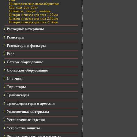
Снц
Цилиндрические малогабаритные
Шр_сшр_2рт_2ртт
Штекеры _ гнезда _ клеммы
Штыри и гнезда для плат 1.27мм
Штыри и гнезда для плат 2.00мм
Штыри и гнезда для плат 2.54мм
Расходные материалы
Резисторы
Резонаторы и фильтры
Реле
Сетевое оборудование
Складское оборудование
Счетчики
Тиристоры
Транзисторы
Трансформаторы и дроссели
Упаковочные материалы
Установочные изделия
Устройства защиты
Ферритовые изделия и магниты