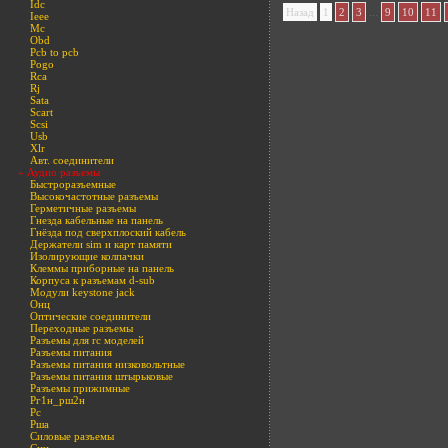
Idc
...
Назад
1
2
3
9
10
11
Ieee
Mc
Obd
Pcb to pcb
Pogo
Rca
Rj
Sata
Scart
Scsi
Usb
Xlr
Авт. соединители
» Аудио разъемы
Быстроразъемные
Высокочастотные разъемы
Герметичные разъемы
Гнезда кабельные на панель
Гнёзда под сверхплоский кабель
Держатели sim и карт памяти
Изолирующие колпачки
Клеммы приборные на панель
Корпуса к разъемам d-sub
Модули keystone jack
Онц
Оптические соединители
Переходные разъемы
Разъемы для rc моделей
Разъемы питания
Разъемы питания низковольтные
Разъемы питания штырьковые
Разъемы прижимные
Рг1н_рш2н
Рс
Рша
Силовые разъемы