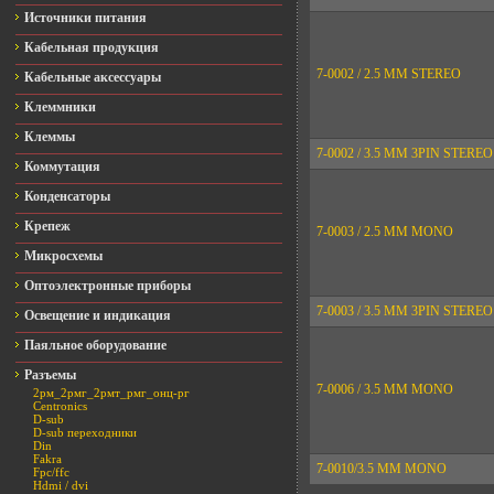
Источники питания
Кабельная продукция
7-0002 / 2.5 MM STEREO
Кабельные аксессуары
Клеммники
Клеммы
7-0002 / 3.5 MM 3PIN STEREO
Коммутация
Конденсаторы
Крепеж
7-0003 / 2.5 MM MONO
Микросхемы
Оптоэлектронные приборы
7-0003 / 3.5 MM 3PIN STEREO
Освещение и индикация
Паяльное оборудование
Разъемы
7-0006 / 3.5 MM MONO
2рм_2рмг_2рмт_рмг_онц-рг
Centronics
D-sub
D-sub переходники
Din
Fakra
7-0010/3.5 MM MONO
Fpc/ffc
Hdmi / dvi