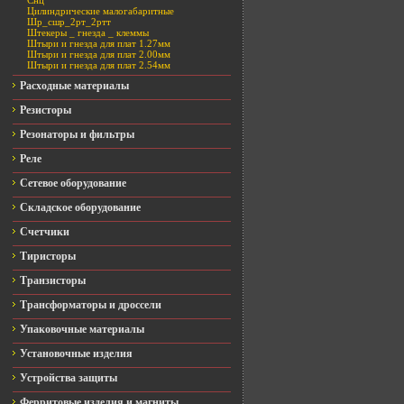
Снц
Цилиндрические малогабаритные
Шр_сшр_2рт_2ртт
Штекеры _ гнезда _ клеммы
Штыри и гнезда для плат 1.27мм
Штыри и гнезда для плат 2.00мм
Штыри и гнезда для плат 2.54мм
Расходные материалы
Резисторы
Резонаторы и фильтры
Реле
Сетевое оборудование
Складское оборудование
Счетчики
Тиристоры
Транзисторы
Трансформаторы и дроссели
Упаковочные материалы
Установочные изделия
Устройства защиты
Ферритовые изделия и магниты