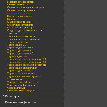
Маркировочные бирки
Оплетка защитная
Оплетка самозаворачивающаяся
Оплетка термоусадочная
» Очищающие средства
Паста полировальная
Припой
Силиконовые трубки
Смазочные материалы
Сопла для 3d принтера
Средства для изготовления пп
Текстолит
Теплопроводящая паста
Теплопроводящие подложки
Термоиндикаторы
Термоусадка 2:1
Термоусадка клеевая 3:1
Термоусадка клеевая 4:1
Термоусадка клеевая 6:1
Термоусадка пвх
Термоусадка самозатухающая 2:1
Термоусадка самозатухающая 3:1
Термоусадка самозатухающая 4:1
Термоусадка специальная
Термоусадочная лента
Термоусаживаемые капы
Термоусаживаемые перчатки
Уплотнители
Филамент для 3d-принтера
Фильтры для филамента
Флюс паяльный
Фторопластовые трубки
Резисторы
Резонаторы и фильтры