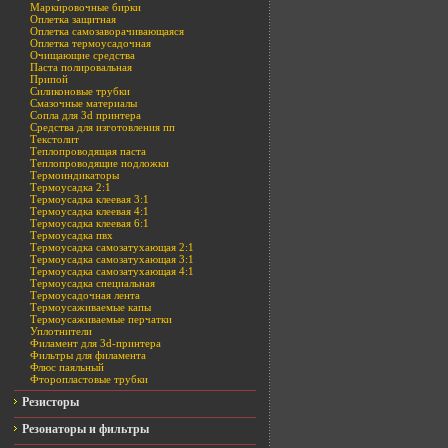
Маркировочные бирки
Оплетка защитная
Оплетка самозаворачивающаяся
Оплетка термоусадочная
Очищающие средства
Паста полировальная
Припой
Силиконовые трубки
Смазочные материалы
Сопла для 3d принтера
Средства для изготовления пп
Текстолит
Теплопроводящая паста
Теплопроводящие подложки
Термоиндикаторы
Термоусадка 2:1
Термоусадка клеевая 3:1
Термоусадка клеевая 4:1
Термоусадка клеевая 6:1
Термоусадка пвх
Термоусадка самозатухающая 2:1
Термоусадка самозатухающая 3:1
Термоусадка самозатухающая 4:1
Термоусадка специальная
Термоусадочная лента
Термоусаживаемые капы
Термоусаживаемые перчатки
Уплотнители
Филамент для 3d-принтера
Фильтры для филамента
Флюс паяльный
Фторопластовые трубки
Резисторы
Резонаторы и фильтры